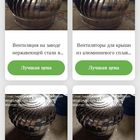
Вентиляция на заводе
Вентиляторы для крыши
нержавеющей стали в
из алюминиевого сплава,
Айпукеджи
не работающие на
Лучшая цена
электричестве
Лучшая цена