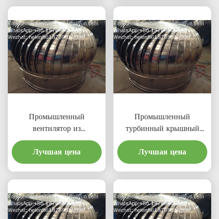
Промышленный
Промышленный
вентилятор из
турбинный крышный
нержавеющей стали
вентилятор длиной 500
длиной 500 мм
Лучшая цена
Лучшая цена
мм