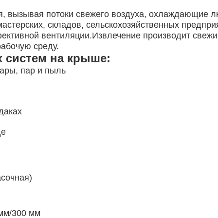
я, вызывая потоки свежего воздуха, охлаждающие 
астерских, складов, сельскохозяйственных предпри
ективной вентиляции.Извлечение производит свежий
рабочую среду.
 систем на крыше:
пары, пар и пыль
даках
де
асочная)
мм/300 мм