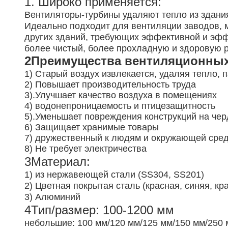
1. Широко применяется:
Вентиляторы-турбины удаляют тепло из здани
Идеально подходит для вентиляции заводов, м
других зданий, требующих эффективной и эфф
более чистый, более прохладную и здоровую 
2Преимущества вентиляционных
1) Старый воздух извлекается, удаляя тепло, 
2) Повышает производительность труда
3).
Улучшает качество воздуха в помещениях
4) водонепроницаемость и птицезащитность
5).
Уменьшает повреждения конструкций на чер
6) Защищает хранимые товары
7) дружественный к людям и окружающей сре
8) Не требует электричества
3Материал:
1) из нержавеющей стали (SS304, SS201)
2) Цветная покрытая сталь (красная, синяя, кр
3) Алюминий
4Тип/размер: 100-1200 мм
небольшие: 100 мм/120 мм/125 мм/150 мм/250 