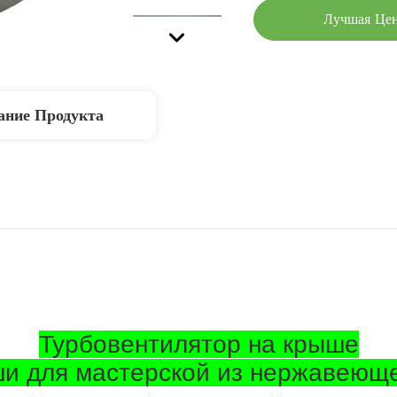
Лучшая Це
ание Продукта
Турбовентилятор на крыше
ши для мастерской из нержавеющ