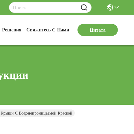
Решения
Свяжитесь С Нами
Цитата
укции
 Крыши С Водонепроницаемой Краской