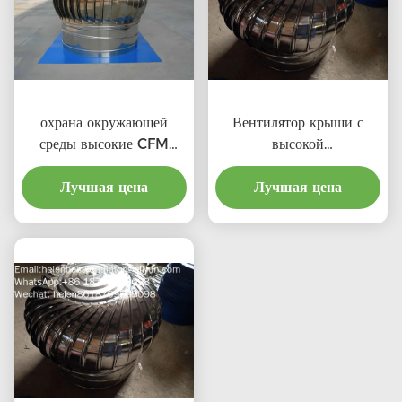
охрана окружающей
Вентилятор крыши с
среды высокие CFM
высокой
выхлопные крышевые
производительностью и
вентиляторы с
Лучшая цена
соотношением затрат для
Лучшая цена
профессиональным
профессионального
продукта