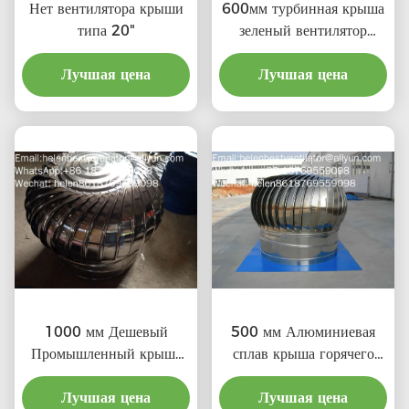
Нет вентилятора крыши
600мм турбинная крыша
типа 20"
зеленый вентилятор
вытяжки
Лучшая цена
Лучшая цена
1000 мм Дешевый
500 мм Алюминиевая
Промышленный крыша
сплав крыша горячего
Вентиляционные
воздуха выхлопный
Лучшая цена
вентиляторы
Лучшая цена
вентилятор