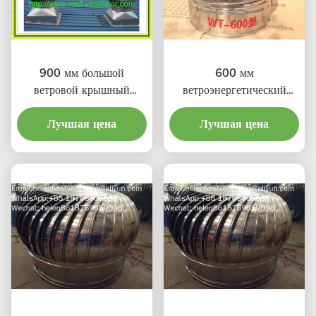
900 мм большой
600 мм
ветровой крышный
ветроэнергетический
турбовентилятор для
крышный
Лучшая цена
мастерской из
турбовентилятор для
Лучшая цена
нержавеющей стали
мастерской из
нержавеющей стали