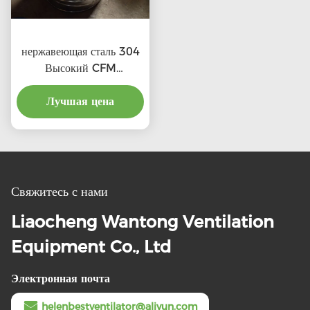
нержавеющая сталь 304
Высокий CFM
выхлопные крышевые
вентиляторы с льготной
Лучшая цена
ценой
Свяжитесь с нами
Liaocheng Wantong Ventilation
Equipment Co., Ltd
Электронная почта
helenbestventilator@aliyun.com