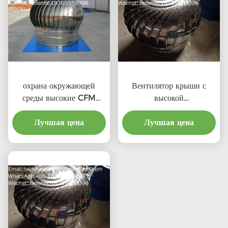
охрана окружающей
Вентилятор крыши с
среды высокие CFM
высокой
выхлопные крышевые
производительностью и
вентиляторы с
Лучшая цена
соотношением затрат для
Лучшая цена
профессиональным
профессионального
продукта