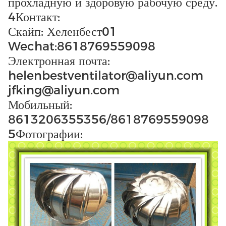
прохладную и здоровую рабочую среду.
4Контакт:
Скайп: Хеленбест01
Wechat:8618769559098
Электронная почта:
helenbestventilator@aliyun.com
jfking@aliyun.com
Мобильный:
8613206355356/8618769559098
5Фотографии: