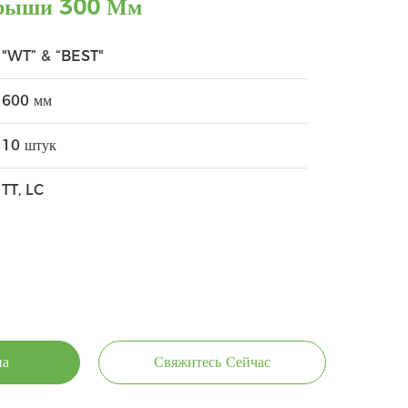
Крыши 300 Мм
"WT” & “BEST"
600 мм
10 штук
TT, LC
на
Свяжитесь Сейчас