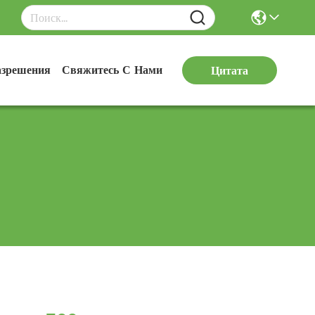
азрешения
Свяжитесь С Нами
Цитата