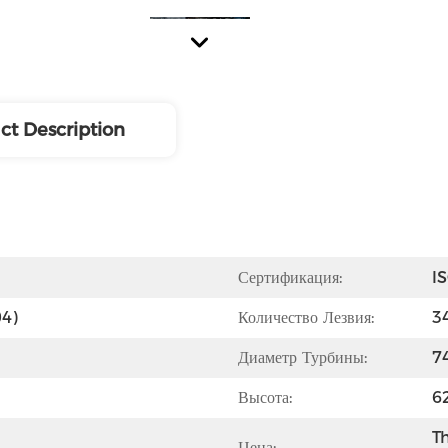
ct Description
Сертификация:
I
04)
Количество Лезвия:
3
Диаметр Турбины:
7
Высота:
6
Th
Цена: