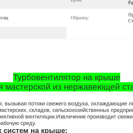
Fa
Пр
есяц
Образец:
Ст
Турбовентилятор на крыше
я мастерской из нержавеющей ст
я, вызывая потоки свежего воздуха, охлаждающие 
астерских, складов, сельскохозяйственных предпри
ективной вентиляции.Извлечение производит свежий
рабочую среду.
 систем на крыше: