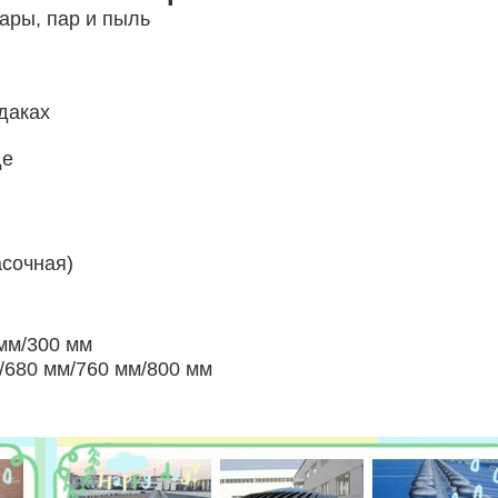
пары, пар и пыль
даках
де
асочная)
мм/300 мм
/680 мм/760 мм/800 мм