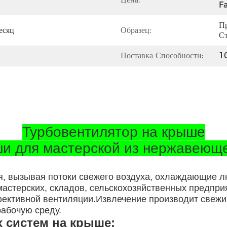
Fa
Пр
есяц
Образец:
Ст
Поставка Способности:
1
Турбовентилятор на крыше
ши для мастерской из нержавеющ
я, вызывая потоки свежего воздуха, охлаждающие 
астерских, складов, сельскохозяйственных предпри
ективной вентиляции.Извлечение производит свежий
рабочую среду.
 систем на крыше: