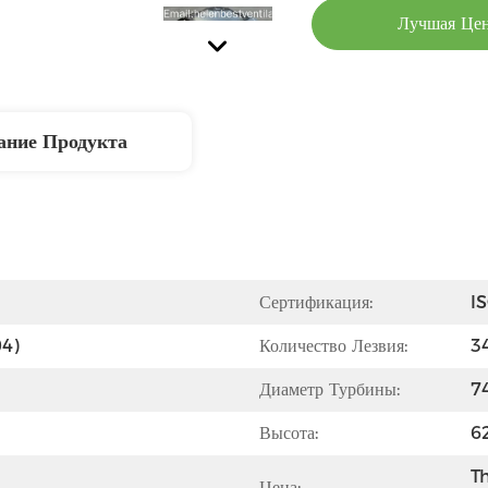
Лучшая Це
ание Продукта
Сертификация:
I
04)
Количество Лезвия:
3
Диаметр Турбины:
7
Высота:
6
Th
Цена: