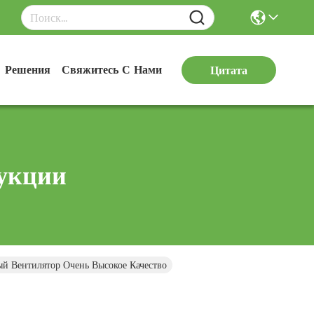
Решения
Свяжитесь С Нами
Цитата
укции
й Вентилятор Очень Высокое Качество