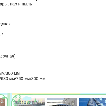
пары, пар и пыль
даках
де
асочная)
мм/300 мм
/680 мм/760 мм/800 мм