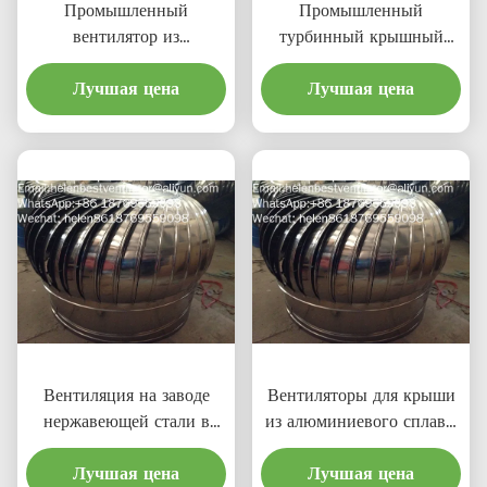
Промышленный
Промышленный
вентилятор из
турбинный крышный
нержавеющей стали
вентилятор длиной 500
длиной 500 мм
Лучшая цена
Лучшая цена
мм
Вентиляция на заводе
Вентиляторы для крыши
нержавеющей стали в
из алюминиевого сплава,
Айпукеджи
не работающие на
Лучшая цена
электричестве
Лучшая цена