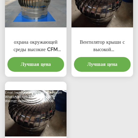
охрана окружающей
Вентилятор крыши с
среды высокие CFM
высокой
выхлопные крышевые
производительностью и
вентиляторы с
Лучшая цена
соотношением затрат для
Лучшая цена
профессиональным
профессионального
продукта