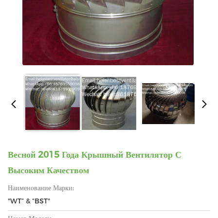
Весной 2015 Года Крышный Вентилятор С
Высоким Качеством
Наименование Марки:
"WT” & “BST"