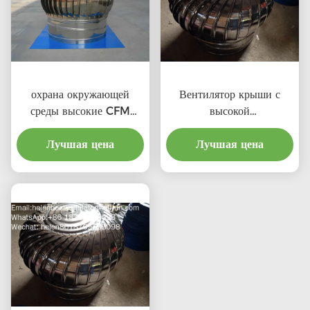
охрана окружающей
Вентилятор крыши с
среды высокие CFM
высокой
выхлопные крышевые
производительностью и
вентиляторы с
Лучшая цена
соотношением затрат для
Лучшая цена
профессиональным
профессионального
продукта