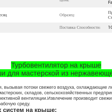
Fa
Пр
есяц
Образец:
Ст
Поставка Способности:
1
Турбовентилятор на крыше
ши для мастерской из нержавеющ
я, вызывая потоки свежего воздуха, охлаждающие 
астерских, складов, сельскохозяйственных предпри
ективной вентиляции.Извлечение производит свежий
рабочую среду.
 систем на крыше: