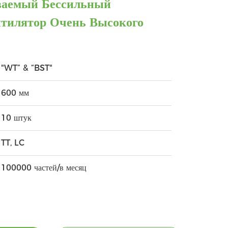
ваемый Бессильный
илятор Очень Высокого
"WT” & “BST"
600 мм
10 штук
TT, LC
100000 частей/в месяц