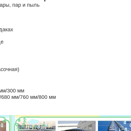
пары, пар и пыль
даках
де
асочная)
мм/300 мм
/680 мм/760 мм/800 мм