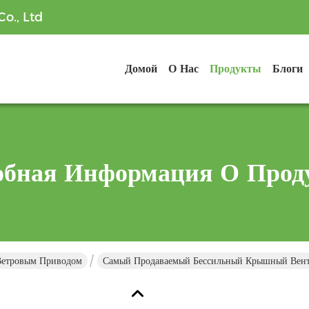
o., Ltd
Домой
О Нас
Продукты
Блоги
обная Информация О Прод
Ветровым Приводом
Самый Продаваемый Бессильный Крышный Венти