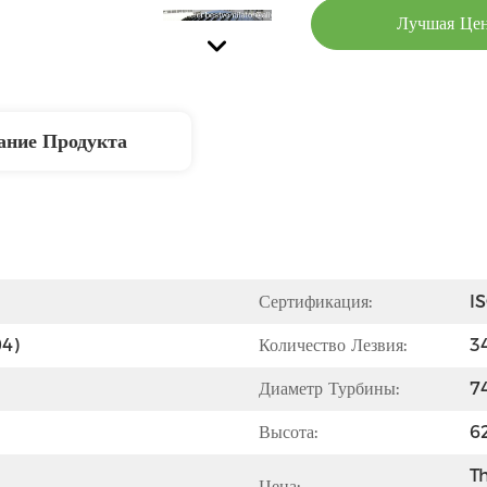
Лучшая Це
ание Продукта
Сертификация:
I
04)
Количество Лезвия:
3
Диаметр Турбины:
7
Высота:
6
Th
Цена: