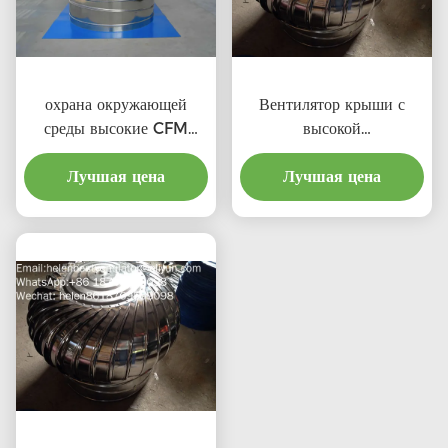
охрана окружающей
Вентилятор крыши с
среды высокие CFM
высокой
выхлопные крышевые
производительностью и
вентиляторы с
Лучшая цена
соотношением затрат для
Лучшая цена
профессиональным
профессионального
продукта