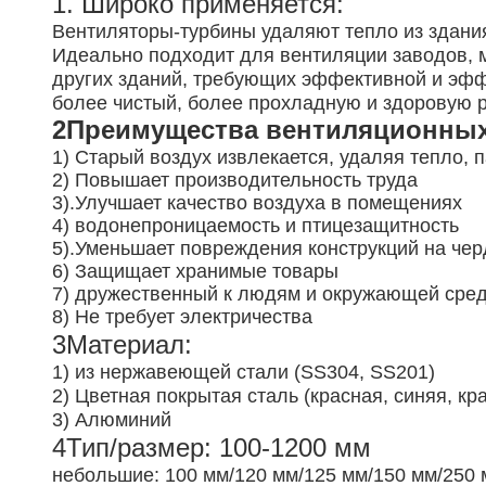
1. Широко применяется:
Вентиляторы-турбины удаляют тепло из здани
Идеально подходит для вентиляции заводов, м
других зданий, требующих эффективной и эфф
более чистый, более прохладную и здоровую 
2Преимущества вентиляционных
1) Старый воздух извлекается, удаляя тепло, 
2) Повышает производительность труда
3).
Улучшает качество воздуха в помещениях
4) водонепроницаемость и птицезащитность
5).
Уменьшает повреждения конструкций на чер
6) Защищает хранимые товары
7) дружественный к людям и окружающей сре
8) Не требует электричества
3Материал:
1) из нержавеющей стали (SS304, SS201)
2) Цветная покрытая сталь (красная, синяя, кр
3) Алюминий
4Тип/размер: 100-1200 мм
небольшие: 100 мм/120 мм/125 мм/150 мм/250 