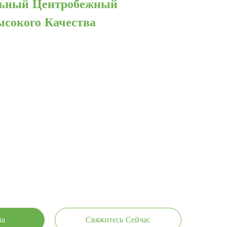
льный Центробежный
ысокого Качества
на
Свяжитесь Сейчас