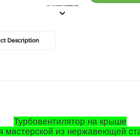
ct Description
Турбовентилятор на крыше
я мастерской из нержавеющей ст