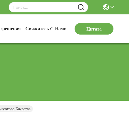
азрешения
Свяжитесь С Нами
Цитата
ысокого Качества