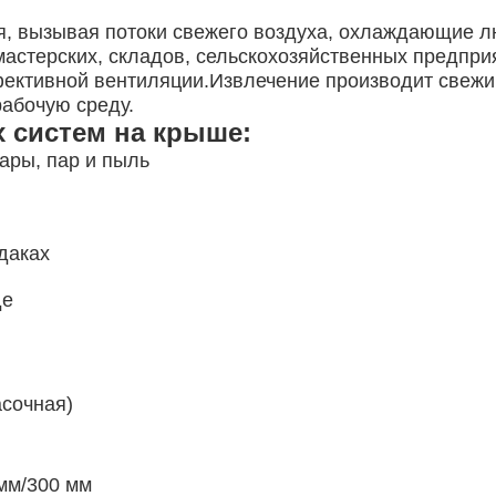
я, вызывая потоки свежего воздуха, охлаждающие 
астерских, складов, сельскохозяйственных предпри
ективной вентиляции.Извлечение производит свежий
рабочую среду.
 систем на крыше:
пары, пар и пыль
даках
де
асочная)
мм/300 мм