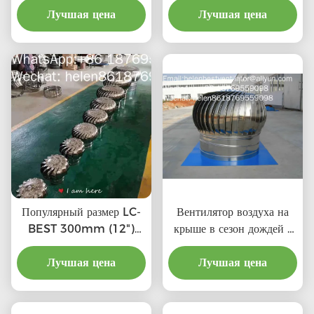
стали Нет энергии
Лучшая цена
ветровой турбины крыши
Лучшая цена
крышной турбины
вентиляции для завода
вентиляции для завода,
принимать на заказ
Популярный размер LC-
Вентилятор воздуха на
BEST 300mm (12")
крыше в сезон дождей с
ветровые крышные
ценой материальной
турбинные вентиляторы
Лучшая цена
Лучшая цена
выгоды
для семейства с
сертификатом SGS