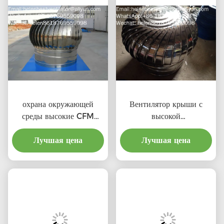
охрана окружающей
Вентилятор крыши с
среды высокие CFM
высокой
выхлопные крышевые
производительностью и
вентиляторы с
Лучшая цена
соотношением затрат для
Лучшая цена
профессиональным
профессионального
продукта